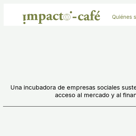
Ir
al
Quiénes 
contenido
Una incubadora de empresas sociales sustent
acceso al mercado y al fin