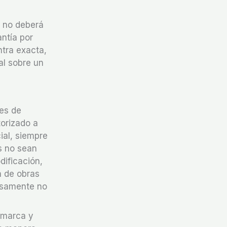
y no deberá
ntía por
ntra exacta,
al sobre un
res de
torizado a
ial, siempre
s no sean
dificación,
n de obras
resamente no
 marca y