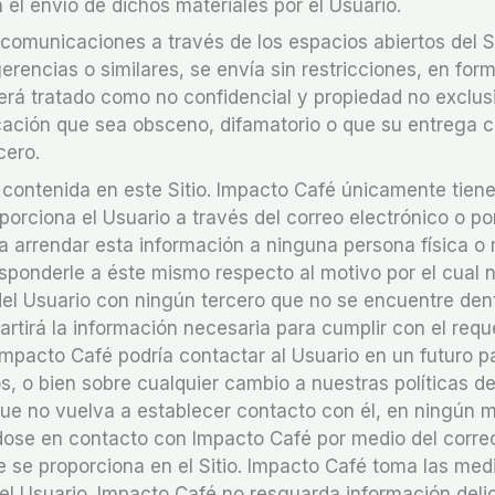
 el envío de dichos materiales por el Usuario.
comunicaciones a través de los espacios abiertos del Si
erencias o similares, se envía sin restricciones, en for
será tratado como no confidencial y propiedad no exclusi
cación que sea obsceno, difamatorio o que su entrega c
cero.
n contenida en este Sitio. Impacto Café únicamente tien
orciona el Usuario a través del correo electrónico o po
 arrendar esta información a ninguna persona física o 
esponderle a éste mismo respecto al motivo por el cual 
del Usuario con ningún tercero que no se encuentre den
tirá la información necesaria para cumplir con el requ
, Impacto Café podría contactar al Usuario en un futuro p
s, o bien sobre cualquier cambio a nuestras políticas de
 que no vuelva a establecer contacto con él, en ningún 
dose en contacto con Impacto Café por medio del corre
e se proporciona en el Sitio. Impacto Café toma las med
el Usuario. Impacto Café no resguarda información delic