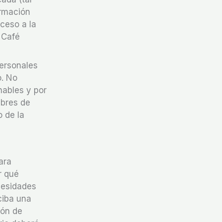
ormación
cceso a la
 Café
Personales
o. No
nables y por
ibres de
 de la
ara
r qué
cesidades
ciba una
ión de