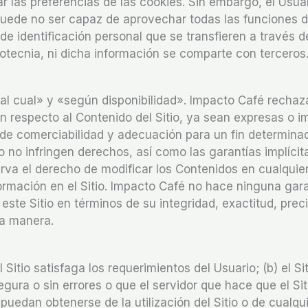
las preferencias de las cookies. Sin embargo, el Usua
 puede no ser capaz de aprovechar todas las funciones d
de identificación personal que se transfieren a través d
tecnia, ni dicha información se comparte con terceros
tal cual» y «según disponibilidad». Impacto Café rechaz
 respecto al Contenido del Sitio, ya sean expresas o im
s de comerciabilidad y adecuación para un fin determina
io no infringen derechos, así como las garantías implícit
erva el derecho de modificar los Contenidos en cualqui
ormación en el Sitio. Impacto Café no hace ninguna gara
este Sitio en términos de su integridad, exactitud, preci
tra manera.
Sitio satisfaga los requerimientos del Usuario; (b) el Si
egura o sin errores o que el servidor que hace que el Sit
e puedan obtenerse de la utilización del Sitio o de cualqu