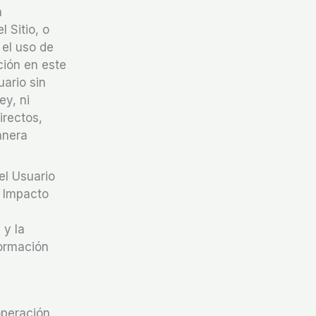
á
l Sitio, o
 el uso de
ción en este
uario sin
ey, ni
irectos,
anera
el Usuario
a Impacto
 y la
formación
operación