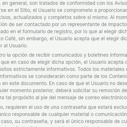
 en general, son tratados de conformidad con los Avis
rse en el Sitio, el Usuario se compromete a proporciona
cisos, actualizados y completos sobre sí mismo. Al mo
opción de ser contactado por un representante de Impact
o en el formulario de registro, por lo que al elegir dic
 Café, sin embargo, el Usuario acepta que el elegir di
 al Usuario.
tro la opción de recibir comunicados y boletines informa
o que en caso de elegir dicha opción, el Usuario acepta
sitos estrictamente informativos. Todos los materiales
nformativos se considerarán como parte de los Conteni
os en este documento. En caso de que el Usuario no dese
ier momento posterior, deberá solicitar su remoción de 
ara tal propósito al pie del mensaje de correo electrónico
tro, requieren el uso de una contraseña que estará excl
l único responsable de cualquier material o comunicació
su caso, su contraseña, y será el único responsable de cu