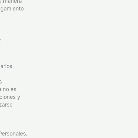
na manera
orgamiento
,
arios,
s
é no es
aciones y
zarse
Personales.