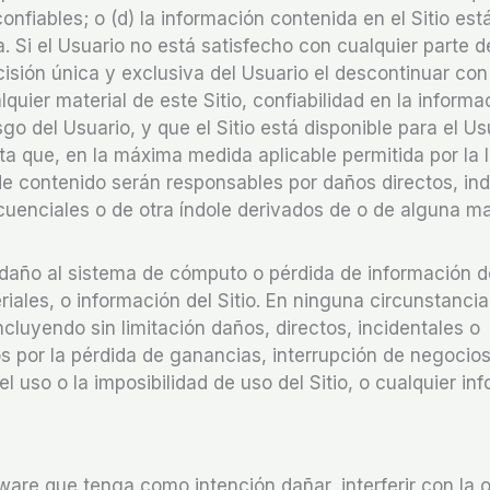
onfiables; o (d) la información contenida en el Sitio est
. Si el Usuario no está satisfecho con cualquier parte de
sión única y exclusiva del Usuario el descontinuar con
quier material de este Sitio, confiabilidad en la informa
go del Usuario, y que el Sitio está disponible para el Us
ta que, en la máxima medida aplicable permitida por la l
de contenido serán responsables por daños directos, ind
ecuenciales o de otra índole derivados de o de alguna m
 daño al sistema de cómputo o pérdida de información d
iales, o información del Sitio. En ninguna circunstanci
cluyendo sin limitación daños, directos, incidentales o
s por la pérdida de ganancias, interrupción de negocios
 uso o la imposibilidad de uso del Sitio, o cualquier in
tware que tenga como intención dañar, interferir con la 