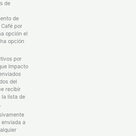
os de
r
mento de
o Café por
ha opción el
cha opción
tivos por
 que Impacto
 enviados
dos del
e recibir
la lista de
.
usivamente
n enviada a
alquier