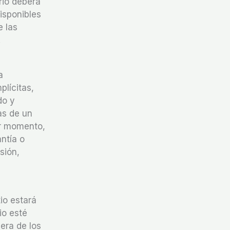
rio deberá
isponibles
e las
.
a
plícitas,
do y
as de un
er momento,
ntía o
sión,
tio estará
io esté
iera de los