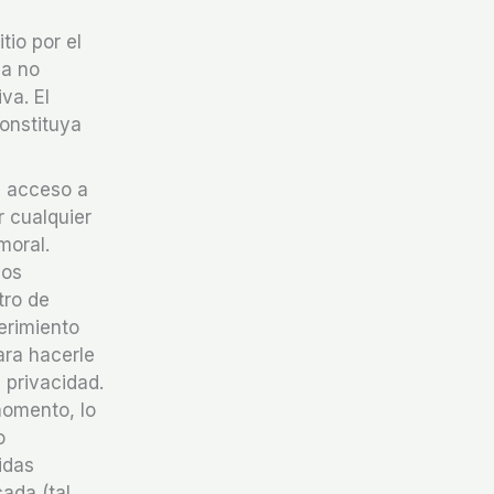
tio por el
ma no
va. El
onstituya
e acceso a
r cualquier
moral.
nos
tro de
erimiento
ara hacerle
 privacidad.
momento, lo
o
idas
ada (tal