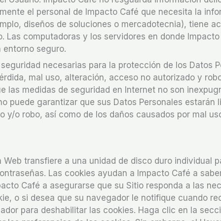
amente el personal de Impacto Café que necesita la inf
jemplo, diseños de soluciones o mercadotecnia), tiene a
io. Las computadoras y los servidores en donde Impacto
 entorno seguro.
seguridad necesarias para la protección de los Datos 
pérdida, mal uso, alteración, acceso no autorizado y rob
que las medidas de seguridad en Internet no son inexpug
o puede garantizar que sus Datos Personales estarán l
do y/o robo, así como de los daños causados por mal uso
Web transfiere a una unidad de disco duro individual p
 contraseñas. Las cookies ayudan a Impacto Café a sabe
acto Café a asegurarse que su Sitio responda a las ne
okie, o si desea que su navegador le notifique cuando re
ador para deshabilitar las cookies. Haga clic en la secc