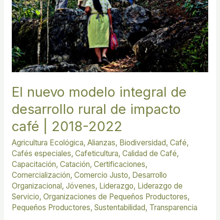
de
impacto
café
|
2018-
2022
El nuevo modelo integral de
desarrollo rural de impacto
café | 2018-2022
Agricultura Ecológica
,
Alianzas
,
Biodiversidad
,
Café
,
Cafés especiales
,
Cafeticultura
,
Calidad de Café
,
Capacitación
,
Catación
,
Certificaciones
,
Comercialización
,
Comercio Justo
,
Desarrollo
Organizacional
,
Jóvenes
,
Liderazgo
,
Liderazgo de
Servicio
,
Organizaciones de Pequeños Productores
,
Pequeños Productores
,
Sustentabilidad
,
Transparencia