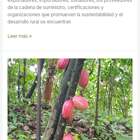
exportadores, importadores, tostadores, los proveedores
de la cadena de suministro, certificaciones y
organizaciones que promueven la sustentabilidad y el
desarrollo rural se encuentran
Leer más »
Alianzas
estratégicas,
reactivación
de
la
producción
de
cacao,
en
el
Soconusco,