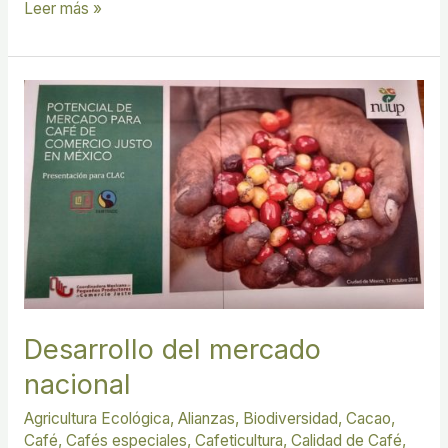
Leer más »
Desarrollo
del
mercado
nacional
Desarrollo del mercado
nacional
Agricultura Ecológica
,
Alianzas
,
Biodiversidad
,
Cacao
,
Café
,
Cafés especiales
,
Cafeticultura
,
Calidad de Café
,