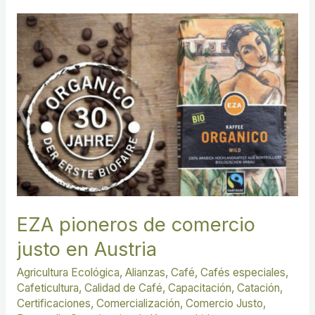
EZA
pioneros
de
comercio
justo
en
Austria
EZA pioneros de comercio
justo en Austria
Agricultura Ecológica
,
Alianzas
,
Café
,
Cafés especiales
,
Cafeticultura
,
Calidad de Café
,
Capacitación
,
Catación
,
Certificaciones
,
Comercialización
,
Comercio Justo
,