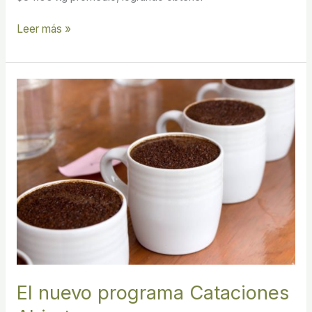
Leer más »
El
nuevo
programa
Cataciones
Abiertas
El nuevo programa Cataciones