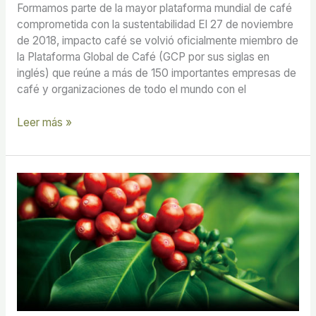
Formamos parte de la mayor plataforma mundial de café
comprometida con la sustentabilidad El 27 de noviembre
de 2018, impacto café se volvió oficialmente miembro de
la Plataforma Global de Café (GCP por sus siglas en
inglés) que reúne a más de 150 importantes empresas de
café y organizaciones de todo el mundo con el
Leer más »
La
calidad
del
café
como
estrategia