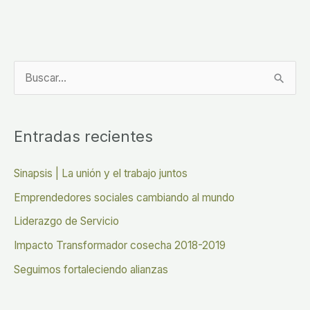
B
u
s
Entradas recientes
c
a
Sinapsis | La unión y el trabajo juntos
r
Emprendedores sociales cambiando al mundo
p
Liderazgo de Servicio
o
Impacto Transformador cosecha 2018-2019
r
Seguimos fortaleciendo alianzas
: