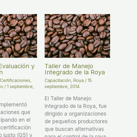
 Evaluación y
Taller de Manejo
n
Integrado de la Roya
,
Certificaciones
,
Capacitación
,
Roya
/
15
to
/
1 septiembre,
septiembre, 2014
El Taller de Manejo
e implementó
Integrado de la Roya, fue
zaciones que
dirigido a organizaciones
cipando en el
de pequeños productores
certificación
que buscan alternativas
 justo (G5) y
para el control de la roya