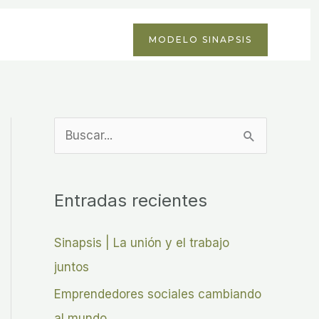
MODELO SINAPSIS
B
u
s
Entradas recientes
c
a
Sinapsis | La unión y el trabajo
r
juntos
p
Emprendedores sociales cambiando
o
al mundo