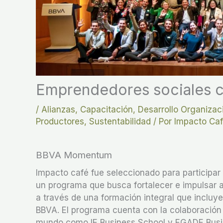
Emprendedores sociales 
/
Alianzas
,
Capacitación
,
Desarrollo Organizac
Productores
,
Sustentabilidad
/ Por
Impacto Ca
BBVA Momentum
Impacto café fue seleccionado para participa
un programa que busca fortalecer e impulsar a 
a través de una formación integral que incluy
BBVA. El programa cuenta con la colaboración
mundo como IE Business School y EGADE Busi