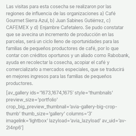
Las visitas para esta cosecha se realizaron por las
regiones de influencia de las organizaciones a) Café
Gourmet Sierra Azul, b) Juan Sabines Gutiérrez, c)
CAFEMEX y d) Enjambre Cafetalero. Se pudo constatar
que se avecina un incremento de producción en las
parcelas, será un ciclo lleno de oportunidades para las
familias de pequeños productores de café, por lo que
contar con créditos oportunos y un aliado como Rabobank,
ayuda en recolectar la cosecha, acopiar el café y
comercializarlo a mercados especiales, que se traducirá
en mejores ingresos para las familias de pequeños
productores.
[av_gallery ids=’1673,1674,1675′ style=’thumbnails’
preview_size=’portfolio’
crop_big_preview_thumbnail=’avia-gallery-big-crop-
thumb’ thumb_size=’gallery’ columns=’3′
imagelink=’lightbox’ lazyload=’avia_lazyload’ av_uid=’av-
2l4np6′]