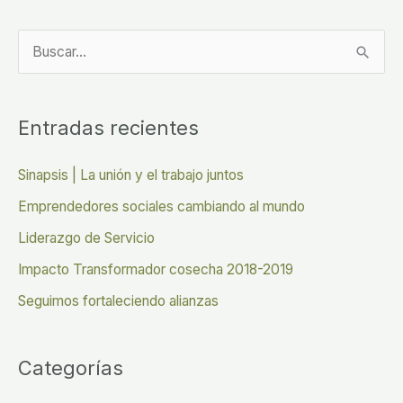
B
u
s
Entradas recientes
c
a
Sinapsis | La unión y el trabajo juntos
r
Emprendedores sociales cambiando al mundo
p
Liderazgo de Servicio
o
Impacto Transformador cosecha 2018-2019
r
Seguimos fortaleciendo alianzas
:
Categorías