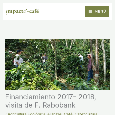
Ir
al
MENÚ
contenido
Financiamiento 2017- 2018,
visita de F. Rabobank
/
Agricultura Ecológica
,
Alianzas
,
Café
,
Cafeticultura
,