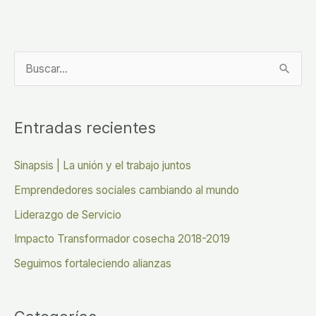
B
u
s
Entradas recientes
c
a
Sinapsis | La unión y el trabajo juntos
r
Emprendedores sociales cambiando al mundo
p
Liderazgo de Servicio
o
Impacto Transformador cosecha 2018-2019
r
Seguimos fortaleciendo alianzas
: